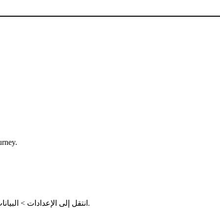
يرجى ملاحظة أن ملفات الفيديو والصوت لا يم
افتح Journey، انتقل إلى الإعدادات > البيانات والخدمات السحابية > حدد خدمة سحابية > استيراد.