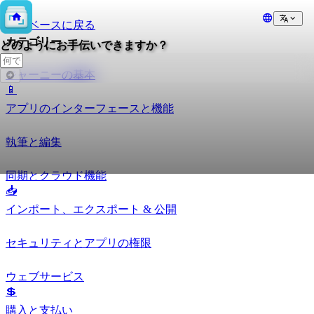
知識ベースに戻る
カテゴリー
どのようにお手伝いできますか？
ジャーニーの基本
📱
アプリのインターフェースと機能
執筆と編集
同期とクラウド機能
📥
インポート、エクスポート & 公開
セキュリティとアプリの権限
ウェブサービス
💲
購入と支払い