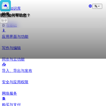
返回知识库
种类
我们如何帮助您？
旅程基础
📱
应用界面与功能
写作与编辑
同步与云功能
📥
导入、导出与发布
安全与应用权限
网络服务
💲
购买与支付