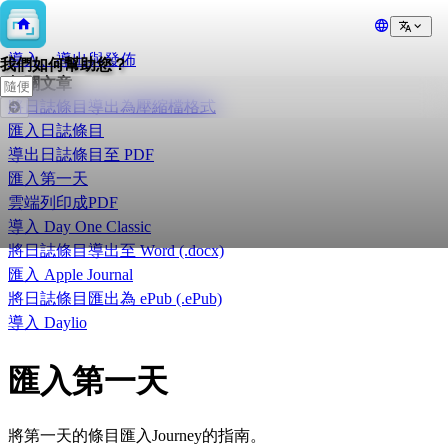
📥
導入、導出與發佈
我們如何幫助您？
相關文章
將日誌條目導出為壓縮檔格式
匯入日誌條目
導出日誌條目至 PDF
匯入第一天
雲端列印成PDF
導入 Day One Classic
將日誌條目導出至 Word (.docx)
匯入 Apple Journal
將日誌條目匯出為 ePub (.ePub)
導入 Daylio
匯入第一天
將第一天的條目匯入Journey的指南。