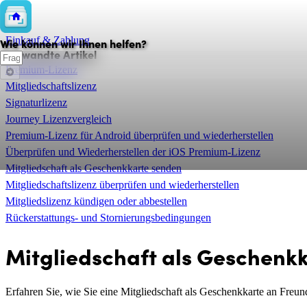
💲
Einkauf & Zahlung
Wie können wir Ihnen helfen?
Verwandte Artikel
Premium-Lizenz
Mitgliedschaftslizenz
Signaturlizenz
Journey Lizenzvergleich
Premium-Lizenz für Android überprüfen und wiederherstellen
Überprüfen und Wiederherstellen der iOS Premium-Lizenz
Mitgliedschaft als Geschenkkarte senden
Mitgliedschaftslizenz überprüfen und wiederherstellen
Mitgliedslizenz kündigen oder abbestellen
Rückerstattungs- und Stornierungsbedingungen
Mitgliedschaft als Geschenk
Erfahren Sie, wie Sie eine Mitgliedschaft als Geschenkkarte an Freu