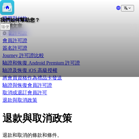
💲
購買與付款
我們如何幫助您？
相關文章
高級許可證
會員許可證
簽名許可證
Journey 許可證比較
驗證和恢復 Android Premium 許可證
驗證及恢復 iOS 高級授權
將會員資格作為禮品卡發送
驗證與恢復會員許可證
取消或退訂會員許可
退款與取消政策
退款與取消政策
退款和取消的條款和條件。