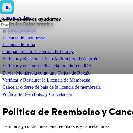
💲
Compra y Pago
¿Cómo podemos ayudarte?
Artículos Relacionados
Licencia premium
Licencia de membresía
Licencia de firma
Comparación de Licencias de Journey
Verificar y Restaurar Licencia Premium de Android
Verificar y restaurar la licencia premium de iOS
Enviar Membresía como una Tarjeta de Regalo
Verificar y Restaurar la Licencia de Membresía
Cancelar o darse de baja de la licencia de membresía
Política de Reembolso y Cancelación
Política de Reembolso y Canc
Términos y condiciones para reembolsos y cancelaciones.