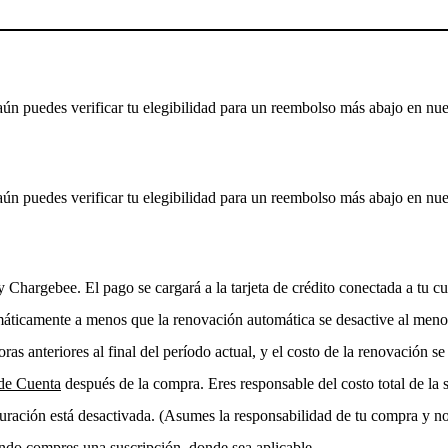
ún puedes verificar tu elegibilidad para un reembolso más abajo en nue
ún puedes verificar tu elegibilidad para un reembolso más abajo en nue
pe y Chargebee. El pago se cargará a la tarjeta de crédito conectada a tu
máticamente a menos que la renovación automática se desactive al menos 
as anteriores al final del período actual, y el costo de la renovación se 
de Cuenta
después de la compra. Eres responsable del costo total de la s
turación está desactivada. (Asumes la responsabilidad de tu compra y n
uando compres una suscripción, donde sea aplicable.