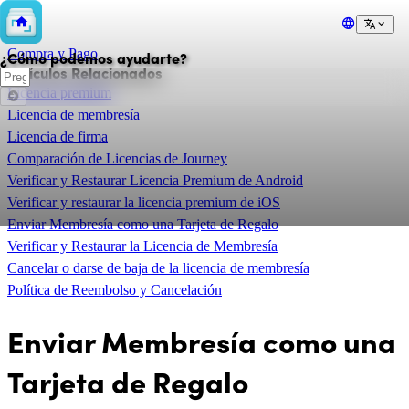
💲
Compra y Pago
¿Cómo podemos ayudarte?
Artículos Relacionados
Licencia premium
Licencia de membresía
Licencia de firma
Comparación de Licencias de Journey
Verificar y Restaurar Licencia Premium de Android
Verificar y restaurar la licencia premium de iOS
Enviar Membresía como una Tarjeta de Regalo
Verificar y Restaurar la Licencia de Membresía
Cancelar o darse de baja de la licencia de membresía
Política de Reembolso y Cancelación
Enviar Membresía como una
Tarjeta de Regalo